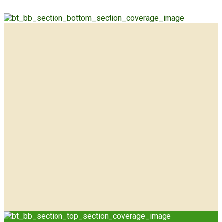
TELEFON
04207-9890730
URLAUB
VERTRETUNG
REZEPT-HOTLINE
04207-9890733
ONLINE
TERMINE