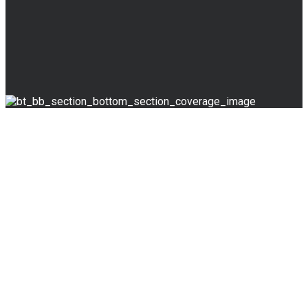
UNSER PRAXIS-TEAM
GEMEINSAM FÜR
IHRE GESUNDHEIT
Wir begleiten Sie ganzheitlich und individuell.
Gemeinsam finden wir Wege, wie Sie Ihre
Selbstheilungskräfte entfalten können.